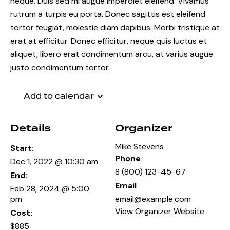
neque. Duis sed mi augue imperdiet eleifend. Vivamus
rutrum a turpis eu porta. Donec sagittis est eleifend
tortor feugiat, molestie diam dapibus. Morbi tristique at
erat at efficitur. Donec efficitur, neque quis luctus et
aliquet, libero erat condimentum arcu, at varius augue
justo condimentum tortor.
Add to calendar
Details
Organizer
Mike Stevens
Start:
Phone
Dec 1, 2022 @ 10:30 am
8 (800) 123-45-67
End:
Email
Feb 28, 2024 @ 5:00
pm
email@example.com
View Organizer Website
Cost:
$885