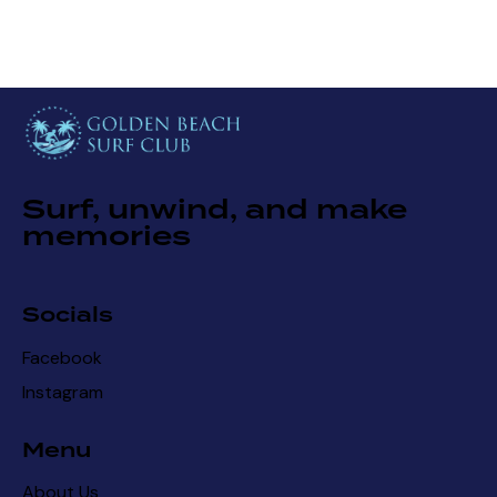
Surf, unwind, and make
memories
Socials
Facebook
Instagram
Menu
About Us